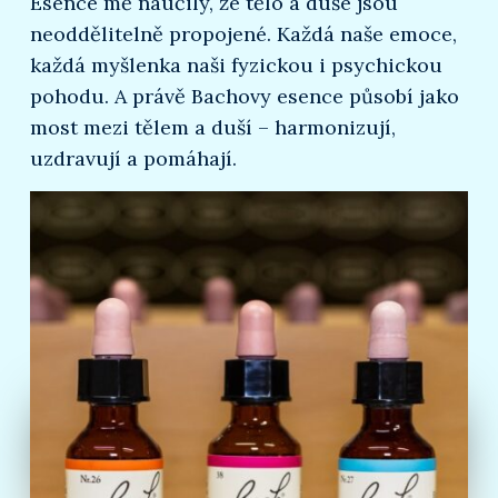
Esence mě naučily, že tělo a duše jsou
neoddělitelně propojené. Každá naše emoce,
každá myšlenka naši fyzickou i psychickou
pohodu. A právě Bachovy esence působí jako
most mezi tělem a duší – harmonizují,
uzdravují a pomáhají.