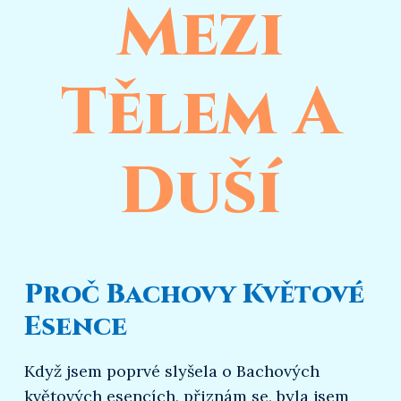
Mezi
Tělem A
Duší
Proč Bachovy Květové
Esence
Když jsem poprvé slyšela o Bachových
květových esencích, přiznám se, byla jsem