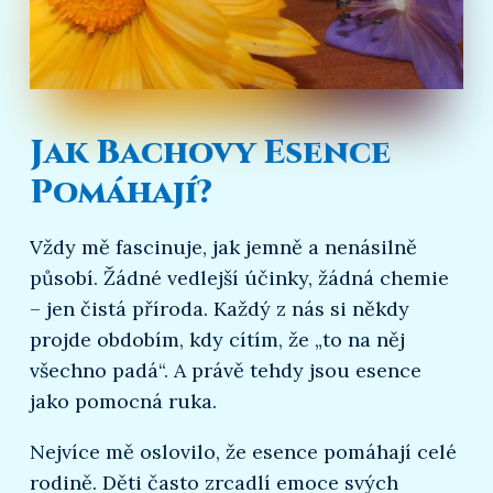
Jak Bachovy Esence
Pomáhají?
Vždy mě fascinuje, jak jemně a nenásilně
působí. Žádné vedlejší účinky, žádná chemie
– jen čistá příroda. Každý z nás si někdy
projde obdobím, kdy cítím, že „to na něj
všechno padá“. A právě tehdy jsou esence
jako pomocná ruka.
Nejvíce mě oslovilo, že esence pomáhají celé
rodině. Děti často zrcadlí emoce svých