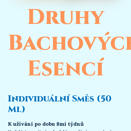
Druhy
Bachovýc
Esencí
Individuální Směs (50
Ml)
K užívání po dobu 8mi týdnů